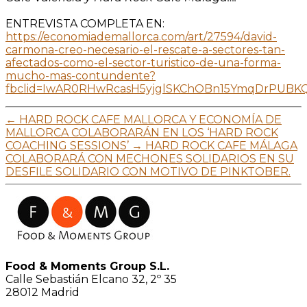
ENTREVISTA COMPLETA EN:
https://economiademallorca.com/art/27594/david-
carmona-creo-necesario-el-rescate-a-sectores-tan-
afectados-como-el-sector-turistico-de-una-forma-
mucho-mas-contundente?
fbclid=IwAR0RHwRcasH5yjglSKChOBn15YmqDrPUBKQ
←
HARD ROCK CAFE MALLORCA Y ECONOMÍA DE
MALLORCA COLABORARÁN EN LOS ‘HARD ROCK
COACHING SESSIONS’
→
HARD ROCK CAFE MÁLAGA
COLABORARÁ CON MECHONES SOLIDARIOS EN SU
DESFILE SOLIDARIO CON MOTIVO DE PINKTOBER.
Food & Moments Group S.L.
Calle Sebastián Elcano 32, 2º 35
28012 Madrid