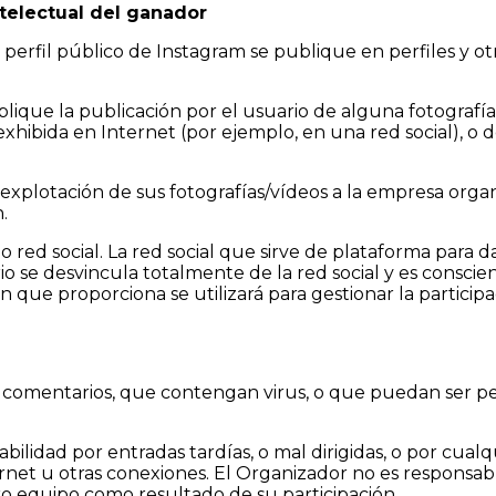
telectual del ganador
erfil público de Instagram se publique en perfiles y otr
lique la publicación por el usuario de alguna fotografía 
xhibida en Internet (por ejemplo, en una red social), o de
explotación de sus fotografías/vídeos a la empresa organ
.
red social. La red social que sirve de plataforma para da
ario se desvincula totalmente de la red social y es consc
ón que proporciona se utilizará para gestionar la partici
ni comentarios, que contengan virus, o que puedan ser per
dad por entradas tardías, o mal dirigidas, o por cualqui
ernet u otras conexiones. El Organizador no es responsab
tro equipo como resultado de su participación.