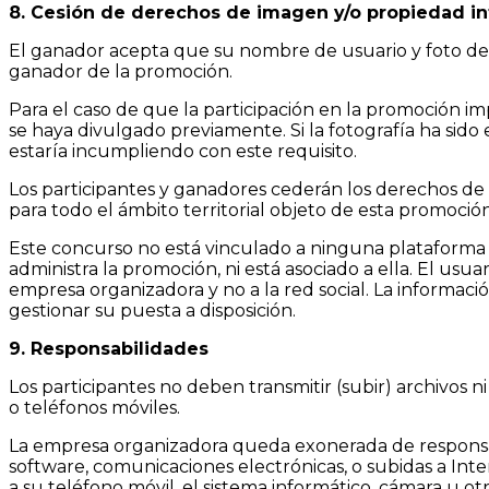
8. Cesión de derechos de imagen y/o propiedad in
El ganador acepta que su nombre de usuario y foto de p
ganador de la promoción.
Para el caso de que la participación en la promoción imp
se haya divulgado previamente. Si la fotografía ha sido e
estaría incumpliendo con este requisito.
Los participantes y ganadores cederán los derechos de 
para todo el ámbito territorial objeto de esta promoción
Este concurso no está vinculado a ninguna plataforma o 
administra la promoción, ni está asociado a ella. El usu
empresa organizadora y no a la red social. La informaci
gestionar su puesta a disposición.
9. Responsabilidades
Los participantes no deben transmitir (subir) archivos 
o teléfonos móviles.
La empresa organizadora queda exonerada de responsabili
software, comunicaciones electrónicas, o subidas a Int
a su teléfono móvil, el sistema informático, cámara u o